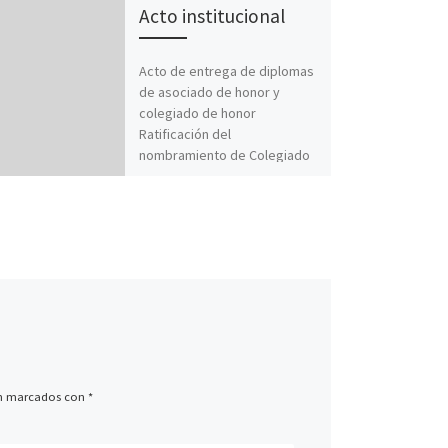
Acto institucional
Acto de entrega de diplomas
de asociado de honor y
colegiado de honor
Ratificación del
nombramiento de Colegiado
de Honor y Asociado […]
án marcados con
*