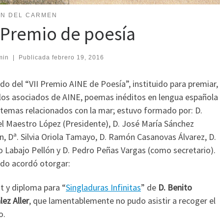
EN DEL CARMEN
I Premio de poesía
min
|
Publicada
febrero 19, 2016
ado del “VII Premio AINE de Poesía”, instituido para premiar,
 los asociados de AINE, poemas inéditos en lengua española
 temas relacionados con la mar; estuvo formado por: D.
l Maestro López (Presidente), D. José María Sánchez
n, Dª. Silvia Oriola Tamayo, D. Ramón Casanovas Álvarez, D.
o Labajo Pellón y D. Pedro Peñas Vargas (como secretario).
ado acordó otorgar:
t y diploma para “
Singladuras Infinitas
” de
D.
Benito
ez Aller
, que lamentablemente no pudo asistir a recoger el
o.