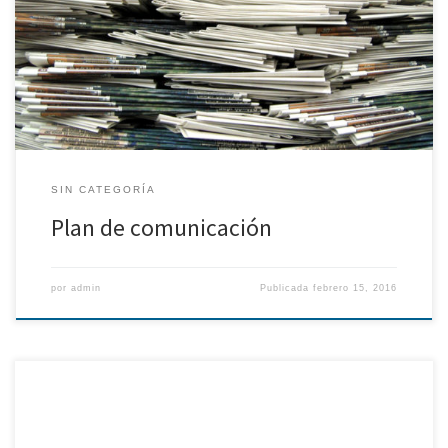
en todas las actividades relacionadas con el Plan de
Comunicación (organización de eventos, web, planificación de
actividades, etc.). Además, desde la revista se han realizado
difusión de las notas […]
SIN CATEGORÍA
Plan de comunicación
por
admin
Publicada
febrero 15, 2016
En cuanto a otras actividades impulsadas se detallan a