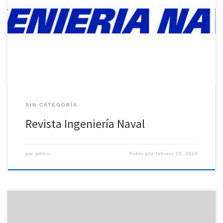
continuación: Durante el año 2015 se llevaron a cabo las siguientes
actividades dentro de la Revista Ingeniería Naval: Publicación
periódica de los 11 números anuales así como de unos informes
mensuales sobre el estado del sector marítimo cuyas cifras sirven
como […]
SIN CATEGORÍA
Revista Ingeniería Naval
por
admin
Publicada
febrero 15, 2016