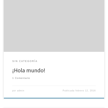
Bienvenido a WordPress. Esta es tu primera entrada. Edítala o
bórrala, ¡y comienza a escribir!
SIN CATEGORÍA
¡Hola mundo!
1 Comentario
por
admin
Publicada
febrero 12, 2016