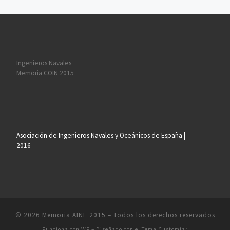
Ingenieros Navales
Memoria COIN 2015
Asociación de Ingenieros Navales y Oceánicos de España |
2016
© 2026
Memoria AINE 2015
– Todos los derechos reservados
Funciona con
WP
– Diseñado con el
Tema Customizr