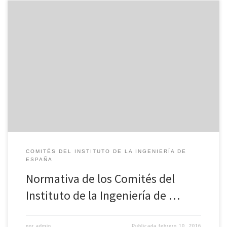
La normativa que rige la representación de los Asociados en los
diferentes Comités del Instituto de la Ingeniería de España es la
siguiente: Normativa miembros Comités del IIE
COMITÉS DEL INSTITUTO DE LA INGENIERÍA DE
ESPAÑA
Normativa de los Comités del
Instituto de la Ingeniería de …
por
admin
Publicada
febrero 10, 2016