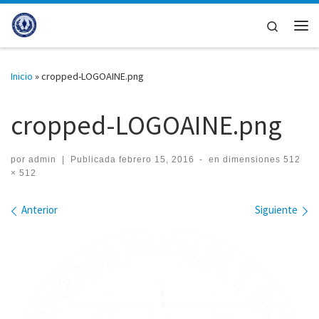
Saltar al contenido
Search
Me
Inicio
»
cropped-LOGOAINE.png
cropped-LOGOAINE.png
por
admin
|
Publicada
febrero 15, 2016
-
en dimensiones
512
× 512
Navegación de imágenes
Anterior
Siguiente